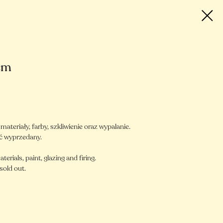
 cm
teriały, farby, szkliwienie oraz wypalanie.
ć wyprzedany.
aterials, paint, glazing and firing.
sold out.