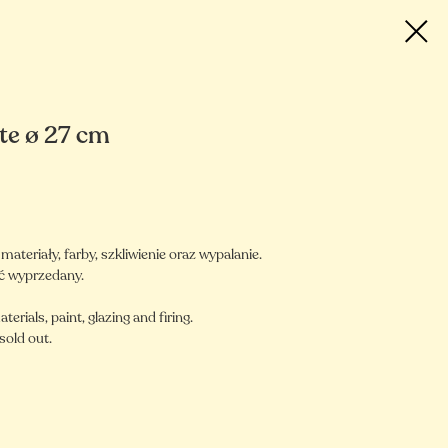
te ø 27 cm
teriały, farby, szkliwienie oraz wypalanie.
ć wyprzedany.
aterials, paint, glazing and firing.
sold out.