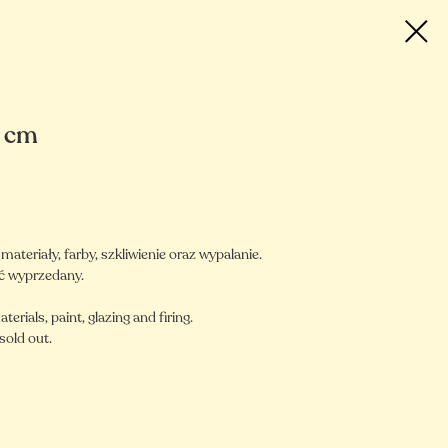
8 cm
teriały, farby, szkliwienie oraz wypalanie.
ć wyprzedany.
aterials, paint, glazing and firing.
sold out.